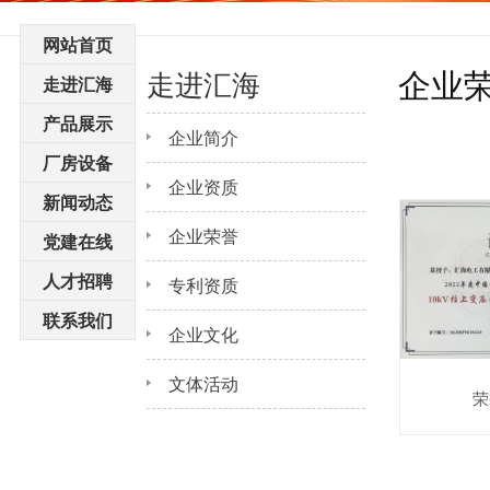
网站首页
企业
走进汇海
走进汇海
产品展示
企业简介
厂房设备
企业资质
新闻动态
企业荣誉
党建在线
人才招聘
专利资质
联系我们
企业文化
文体活动
荣