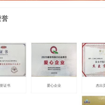
荣誉
誉证书
爱心企业
杰出