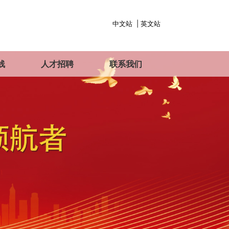
中文站
|
英文站
线
人才招聘
联系我们